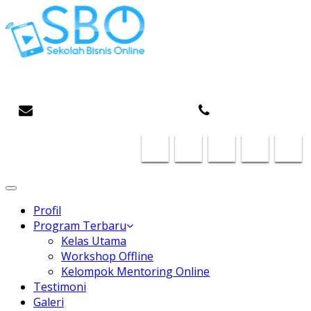
Gaptek Hilang, Rejeki Datang
infosboplaza@gmail.com
087824468185
Toggle
navigation
Profil
Program Terbaru
Kelas Utama
Workshop Offline
Kelompok Mentoring Online
Testimoni
Galeri