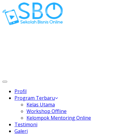
Gaptek Hilang, Rejeki Datang
Toggle
navigation
Profil
Program Terbaru
Kelas Utama
Workshop Offline
Kelompok Mentoring Online
Testimoni
Galeri