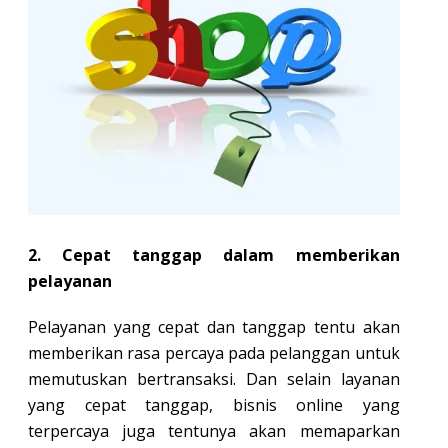
2. Cepat tanggap dalam memberikan
pelayanan
Pelayanan yang cepat dan tanggap tentu akan
memberikan rasa percaya pada pelanggan untuk
memutuskan bertransaksi. Dan selain layanan
yang cepat tanggap, bisnis online yang
terpercaya juga tentunya akan memaparkan