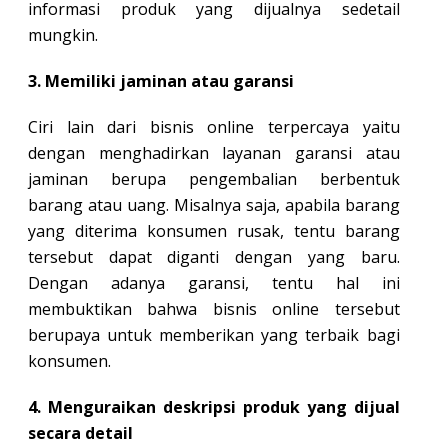
informasi produk yang dijualnya sedetail
mungkin.
3. Memiliki jaminan atau garansi
Ciri lain dari bisnis online terpercaya yaitu
dengan menghadirkan layanan garansi atau
jaminan berupa pengembalian berbentuk
barang atau uang. Misalnya saja, apabila barang
yang diterima konsumen rusak, tentu barang
tersebut dapat diganti dengan yang baru.
Dengan adanya garansi, tentu hal ini
membuktikan bahwa bisnis online tersebut
berupaya untuk memberikan yang terbaik bagi
konsumen.
4. Menguraikan deskripsi produk yang dijual
secara detail