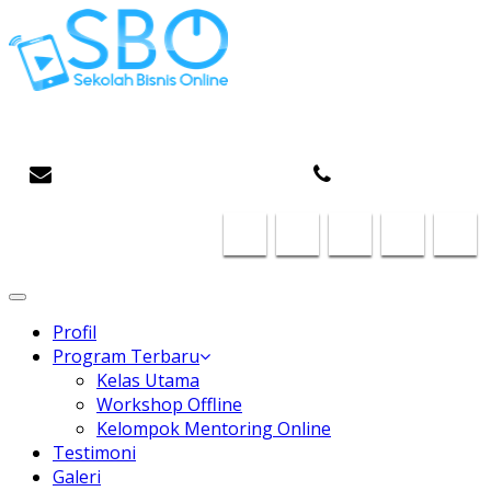
Gaptek Hilang, Rejeki Datang
infosboplaza@gmail.com
087824468185
Toggle
navigation
Profil
Program Terbaru
Kelas Utama
Workshop Offline
Kelompok Mentoring Online
Testimoni
Galeri