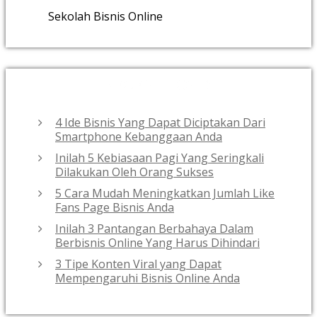
Sekolah Bisnis Online
RECENT POSTS
4 Ide Bisnis Yang Dapat Diciptakan Dari
Smartphone Kebanggaan Anda
Inilah 5 Kebiasaan Pagi Yang Seringkali
Dilakukan Oleh Orang Sukses
5 Cara Mudah Meningkatkan Jumlah Like
Fans Page Bisnis Anda
Inilah 3 Pantangan Berbahaya Dalam
Berbisnis Online Yang Harus Dihindari
3 Tipe Konten Viral yang Dapat
Mempengaruhi Bisnis Online Anda