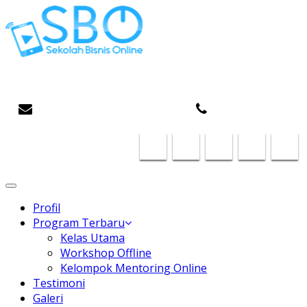
Gaptek Hilang, Rejeki Datang
infosboplaza@gmail.com
087824468185
Toggle
navigation
Profil
Program Terbaru
Kelas Utama
Workshop Offline
Kelompok Mentoring Online
Testimoni
Galeri