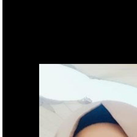
Mengintip Kisah Reni Jaya, 
Per Minggu
Home
Tag
peluang jadi agen tanpa modal
January 2,
2017