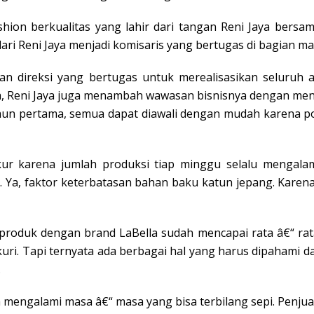
shion berkualitas yang lahir dari tangan Reni Jaya bers
ari Reni Jaya menjadi komisaris yang bertugas di bagian ma
n direksi yang bertugas untuk merealisasikan seluruh ak
ya, Reni Jaya juga menambah wawasan bisnisnya dengan meng
ahun pertama, semua dapat diawali dengan mudah karena p
ukur karena jumlah produksi tiap minggu selalu mengal
al. Ya, faktor keterbatasan bahan baku katun jepang. Kar
produk dengan brand LaBella sudah mencapai rata â€“ ra
i. Tapi ternyata ada berbagai hal yang harus dipahami da
.
a mengalami masa â€“ masa yang bisa terbilang sepi. Penj