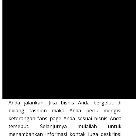
Anda dapat membuat komunitas di facebook.
Langkah pertamanya dimulai dengan membuat
fans page. Selanjutnya yang perlu Anda lakukan
adalah mengundang sebanyak mungkin
pengguna facebook ke dalam lingkaran fans
page facebook bisnis Anda. Berikut ini
5 cara
meningkatkan jumlah like fans page bisnis Anda.
Buatlah fans page berdasarkan niche
bisnis Anda
Saat Anda membangun fans page bisnis Anda,
pastikan niche nya sesuai dengan bisnis yang
Anda jalankan. Jika bisnis Anda bergelut di
bidang fashion maka Anda perlu mengisi
keterangan fans page Anda sesuai bisnis Anda
tersebut. Selanjutnya mulailah untuk
menambahkan informasi kontak juga deskripsi