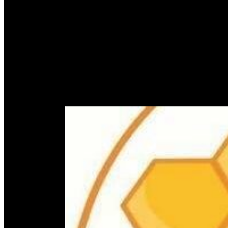
Belajar Mengenai Kebijaksan
Brand Bee Honey Comb
Home
Tag
sarang madu hutan
December
28, 2016