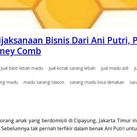
jaksanaan Bisnis Dari Ani Putri,
oney Comb
jual bibit lebah madu
jual kotak sarang lebah
jual madu asli
j
ang madu
madu sarang tawon
sarang madu bisa dimakan
sar
ua orang anak yang berdomisili di Cipayung, Jakarta Timur
belumnya tak pernah terfikir dalam benak Ani Putri untuk