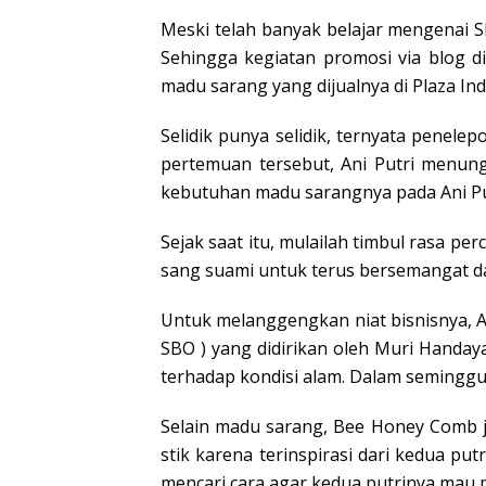
Meski telah banyak belajar mengenai SE
Sehingga kegiatan promosi via blog di
madu sarang yang dijualnya di Plaza Ind
Selidik punya selidik, ternyata penele
pertemuan tersebut, Ani Putri menun
kebutuhan madu sarangnya pada Ani Putr
Sejak saat itu, mulailah timbul rasa p
sang suami untuk terus bersemangat da
Untuk melanggengkan niat bisnisnya, An
SBO ) yang didirikan oleh Muri Handa
terhadap kondisi alam. Dalam seminggu
Selain madu sarang, Bee Honey Comb ju
stik karena terinspirasi dari kedua p
mencari cara agar kedua putrinya ma