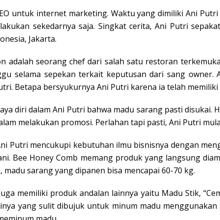
O untuk internet marketing. Waktu yang dimiliki Ani Putri
lakukan sekedarnya saja. Singkat cerita, Ani Putri sepa
onesia, Jakarta.
pon adalah seorang chef dari salah satu restoran terkemuka
ggu selama sepekan terkait keputusan dari sang owner.
i. Betapa bersyukurnya Ani Putri karena ia telah memilik
ercaya diri dalam Ani Putri bahwa madu sarang pasti disuka
lam melakukan promosi. Perlahan tapi pasti, Ani Putri m
i Putri mencukupi kebutuhan ilmu bisnisnya dengan mengik
yani. Bee Honey Comb memang produk yang langsung diambi
, madu sarang yang dipanen bisa mencapai 60-70 kg.
ga memiliki produk andalan lainnya yaitu Madu Stik, “Cem
utrinya yang sulit dibujuk untuk minum madu menggunakan
u meminum madu.