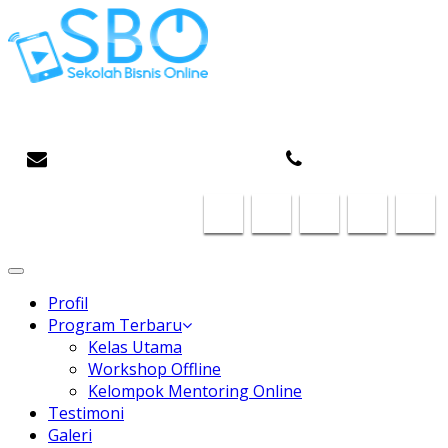
Gaptek Hilang, Rejeki Datang
infosboplaza@gmail.com
087824468185
Toggle
navigation
Profil
Program Terbaru
Kelas Utama
Workshop Offline
Kelompok Mentoring Online
Testimoni
Galeri