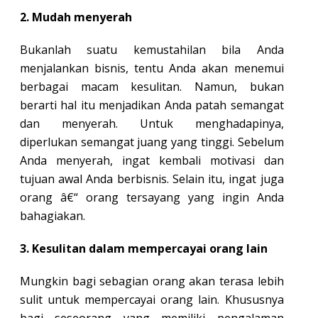
2. Mudah menyerah
Bukanlah suatu kemustahilan bila Anda
menjalankan bisnis, tentu Anda akan menemui
berbagai macam kesulitan. Namun, bukan
berarti hal itu menjadikan Anda patah semangat
dan menyerah. Untuk menghadapinya,
diperlukan semangat juang yang tinggi. Sebelum
Anda menyerah, ingat kembali motivasi dan
tujuan awal Anda berbisnis. Selain itu, ingat juga
orang â€“ orang tersayang yang ingin Anda
bahagiakan.
3. Kesulitan dalam mempercayai orang lain
Mungkin bagi sebagian orang akan terasa lebih
sulit untuk mempercayai orang lain. Khususnya
bagi seseorang yang memiliki pengalaman