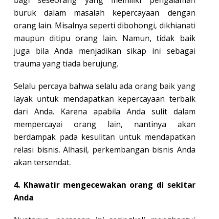
buruk dalam masalah kepercayaan dengan
orang lain. Misalnya seperti dibohongi, dikhianati
maupun ditipu orang lain. Namun, tidak baik
juga bila Anda menjadikan sikap ini sebagai
trauma yang tiada berujung.
Selalu percaya bahwa selalu ada orang baik yang
layak untuk mendapatkan kepercayaan terbaik
dari Anda. Karena apabila Anda sulit dalam
mempercayai orang lain, nantinya akan
berdampak pada kesulitan untuk mendapatkan
relasi bisnis. Alhasil, perkembangan bisnis Anda
akan tersendat.
4. Khawatir mengecewakan orang di sekitar
Anda