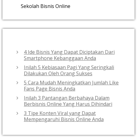
Sekolah Bisnis Online
RECENT POSTS
4 Ide Bisnis Yang Dapat Diciptakan Dari
Smartphone Kebanggaan Anda
Inilah 5 Kebiasaan Pagi Yang Seringkali
Dilakukan Oleh Orang Sukses
5 Cara Mudah Meningkatkan Jumlah Like
Fans Page Bisnis Anda
Inilah 3 Pantangan Berbahaya Dalam
Berbisnis Online Yang Harus Dihindari
3 Tipe Konten Viral yang Dapat
Mempengaruhi Bisnis Online Anda