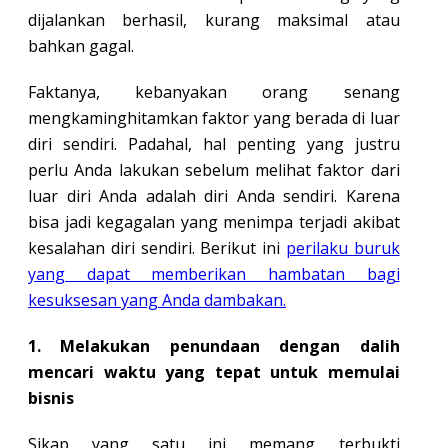
dijalankan berhasil, kurang maksimal atau
bahkan gagal.
Faktanya, kebanyakan orang senang
mengkaminghitamkan faktor yang berada di luar
diri sendiri. Padahal, hal penting yang justru
perlu Anda lakukan sebelum melihat faktor dari
luar diri Anda adalah diri Anda sendiri. Karena
bisa jadi kegagalan yang menimpa terjadi akibat
kesalahan diri sendiri. Berikut ini
perilaku buruk
yang dapat memberikan hambatan bagi
kesuksesan yang Anda dambakan.
1. Melakukan penundaan dengan dalih
mencari waktu yang tepat untuk memulai
bisnis
Sikap yang satu ini memang terbukti