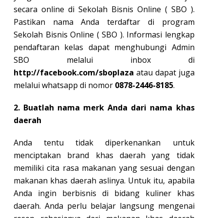
secara online di Sekolah Bisnis Online ( SBO ).
Pastikan nama Anda terdaftar di program
Sekolah Bisnis Online ( SBO ). Informasi lengkap
pendaftaran kelas dapat menghubungi Admin
SBO melalui inbox di
http://facebook.com/sboplaza
atau dapat juga
melalui whatsapp di nomor
0878-2446-8185
.
2. Buatlah nama merk Anda dari nama khas
daerah
Anda tentu tidak diperkenankan untuk
menciptakan brand khas daerah yang tidak
memiliki cita rasa makanan yang sesuai dengan
makanan khas daerah aslinya. Untuk itu, apabila
Anda ingin berbisnis di bidang kuliner khas
daerah. Anda perlu belajar langsung mengenai