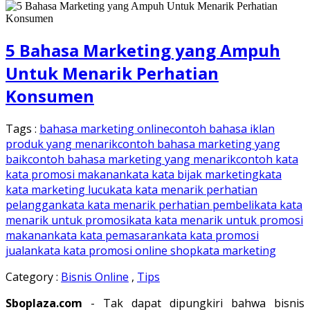
5 Bahasa Marketing yang Ampuh
Untuk Menarik Perhatian
Konsumen
Tags :
bahasa marketing online
contoh bahasa iklan
produk yang menarik
contoh bahasa marketing yang
baik
contoh bahasa marketing yang menarik
contoh kata
kata promosi makanan
kata kata bijak marketing
kata
kata marketing lucu
kata kata menarik perhatian
pelanggan
kata kata menarik perhatian pembeli
kata kata
menarik untuk promosi
kata kata menarik untuk promosi
makanan
kata kata pemasaran
kata kata promosi
jualan
kata kata promosi online shop
kata marketing
Category :
Bisnis Online
,
Tips
Sboplaza.com
- Tak dapat dipungkiri bahwa bisnis