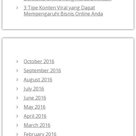
3 Tipe Konten Viral yang Dapat
Mempengaruhi Bisnis Online Anda
ARCHIVES
October 2016
September 2016
August 2016
July 2016
June 2016
May 2016
April 2016
March 2016
February 2016