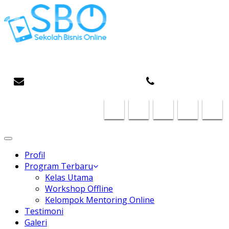
Gaptek Hilang, Rejeki Datang
infosboplaza@gmail.com
087824468185
Toggle
navigation
Profil
Program Terbaru
Kelas Utama
Workshop Offline
Kelompok Mentoring Online
Testimoni
Galeri