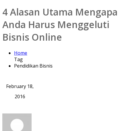
4 Alasan Utama Mengapa
Anda Harus Menggeluti
Bisnis Online
Home
Tag
Pendidikan Bisnis
February 18,
2016