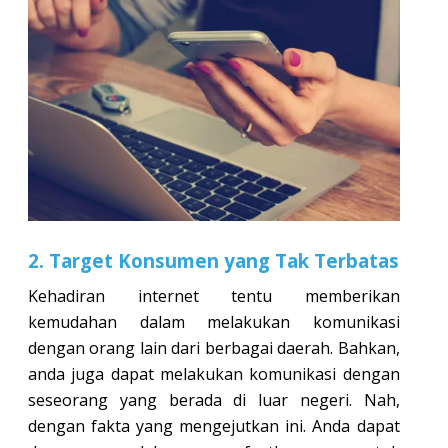
2. Target Konsumen yang Tak Terbatas
Kehadiran internet tentu memberikan
kemudahan dalam melakukan komunikasi
dengan orang lain dari berbagai daerah. Bahkan,
anda juga dapat melakukan komunikasi dengan
seseorang yang berada di luar negeri. Nah,
dengan fakta yang mengejutkan ini. Anda dapat