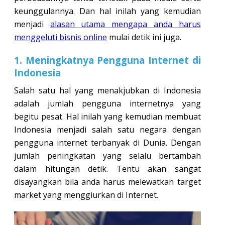
keunggulannya. Dan hal inilah yang kemudian
menjadi
alasan utama mengapa anda harus
menggeluti bisnis online
mulai detik ini juga.
1. Meningkatnya Pengguna Internet di
Indonesia
Salah satu hal yang menakjubkan di Indonesia
adalah jumlah pengguna internetnya yang
begitu pesat. Hal inilah yang kemudian membuat
Indonesia menjadi salah satu negara dengan
pengguna internet terbanyak di Dunia. Dengan
jumlah peningkatan yang selalu bertambah
dalam hitungan detik. Tentu akan sangat
disayangkan bila anda harus melewatkan target
market yang menggiurkan di Internet.