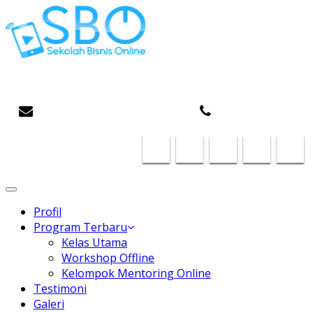
Gaptek Hilang, Rejeki Datang
infosboplaza@gmail.com
087824468185
Toggle
navigation
Profil
Program Terbaru
Kelas Utama
Workshop Offline
Kelompok Mentoring Online
Testimoni
Galeri