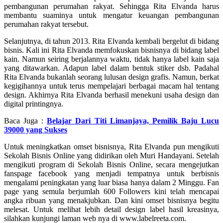
pembangunan perumahan rakyat. Sehingga Rita Elvanda harus
membantu suaminya untuk mengatur keuangan pembangunan
perumahan rakyat tersebut.
Selanjutnya, di tahun 2013. Rita Elvanda kembali bergelut di bidang
bisnis. Kali ini Rita Elvanda memfokuskan bisnisnya di bidang label
kain. Namun seiring berjalannya waktu, tidak hanya label kain saja
yang ditawarkan. Adapun label dalam bentuk stiker dsb. Padahal
Rita Elvanda bukanlah seorang lulusan design grafis. Namun, berkat
kegigihannya untuk terus mempelajari berbagai macam hal tentang
design. Akhirnya Rita Elvanda berhasil menekuni usaha design dan
digital printingnya.
Baca Juga :
Belajar Dari Titi Limanjaya, Pemilik Baju Lucu
39000 yang Sukses
Untuk meningkatkan omset bisnisnya, Rita Elvanda pun mengikuti
Sekolah Bisnis Online yang didirikan oleh Muri Handayani. Setelah
mengikuti program di Sekolah Bisnis Online, secara mengejutkan
fanspage facebook yang menjadi tempatnya untuk berbisnis
mengalami peningkatan yang luar biasa hanya dalam 2 Minggu. Fan
page yang semula berjumlah 600 Followers kini telah mencapai
angka ribuan yang menakjubkan. Dan kini omset bisnisnya begitu
melesat. Untuk melihat lebih detail design label hasil kreasinya,
silahkan kunjungi laman web nya di www.labelreeta.com.