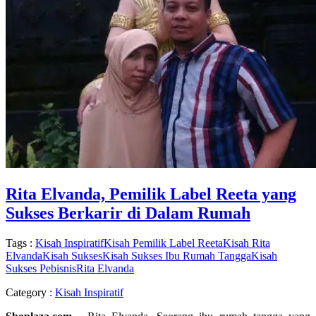
Rita Elvanda, Pemilik Label Reeta yang
Sukses Berkarir di Dalam Rumah
Tags :
Kisah Inspiratif
Kisah Pemilik Label Reeta
Kisah Rita
Elvanda
Kisah Sukses
Kisah Sukses Ibu Rumah Tangga
Kisah
Sukses Pebisnis
Rita Elvanda
Category :
Kisah Inspiratif