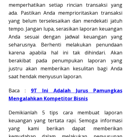
memperhatikan setiap rincian transaksi yang
ada. Pastikan Anda memprioritaskan transaksi
yang belum terselesaikan dan mendekati jatuh
tempo. Jangan lupa, serasikan laporan keuangan
Anda sesuai dengan jadwal keuangan yang
seharusnya. Berhenti melakukan penundaan
karena apabila hal ini tak dihindari. Akan
berakibat pada penumpukan laporan yang
justru akan memberikan kesulitan bagi Anda
saat hendak menyusun laporan.
Baca :
9T Ini Adalah Jurus Pamungkas
Mengalahkan Kompetitor Bisnis
Demikianlah 5 tips cara membuat laporan
keuangan yang tertata rapi. Semoga informasi
yang kami berikan dapat memberikan
kemudahan dalam melakukan penyusunan