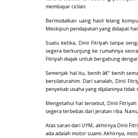
membayar cicilan.
Bermodalkan uang hasil lelang komput
Meskipun pendapatan yang didapat han
Suatu ketika, Dinii Fitriyah tanpa sen
segera berkunjung ke rumahnya seorang
Fitriyah diajak untuk bergabung denga
Semenjak hal itu, benih â€“ benih sema
bersilaturahim. Dari sanalah, Dinii Fi
penyebab usaha yang dijalaninya tida
Mengetahui hal tersebut, Dinii Fitriy
segera terbebas dari jeratan riba. Namu
Atas saran dari UYM, akhirnya Dinii Fitr
ada adalah motor suami. Akhirnya, mot