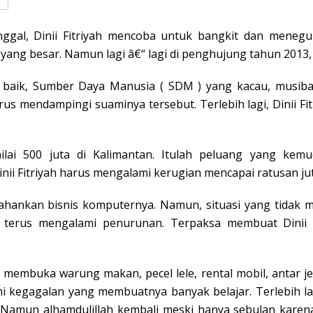
inggal, Dinii Fitriyah mencoba untuk bangkit dan mene
yang besar. Namun lagi â€“ lagi di penghujung tahun 201
baik, Sumber Daya Manusia ( SDM ) yang kacau, musib
arus mendampingi suaminya tersebut. Terlebih lagi, Dinii
ilai 500 juta di Kalimantan. Itulah peluang yang ke
inii Fitriyah harus mengalami kerugian mencapai ratusan jut
ahankan bisnis komputernya. Namun, situasi yang tidak m
 terus mengalami penurunan. Terpaksa membuat Dinii F
 membuka warung makan, pecel lele, rental mobil, antar 
ami kegagalan yang membuatnya banyak belajar. Terlebih l
Namun alhamdulillah kembali meski hanya sebulan karena b