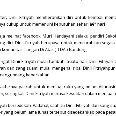
er, Dinii Fitriyah memberanikan diri untuk kembali memb
ya cukup untuk memenuhi kebutuhan sehari â€“ hari.
gaja melihat facebook Muri Handayani selaku pendiri Sekola
 diri. Dinii Fitriyah berupaya untuk mencurahkan segala h
n komunitas Tangan Di Atas ( TDA ) Bandung.
ngat Dinii Fitriyah mulai tumbuh. Suatu hari Dinii Fitri
triyah dan sang suami mulai mengenal riba. Dinii Fitriyahp
k mengundang keberkahan.
ah akhirnya pasrah untuk menjual ruko yang belum dilunas
n, seringkali Dinii Fitriyah merasa kesulitan dalam menjua
iyah bersedekah. Padahal, saat itu Dinii Fitriyah dan sang s
or yang belum lama lunas tersebut disedekahkab pada pesa