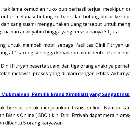
h, tak lama kemudian ruko pun berhasil terjual meskipun d
a untuk melunasi hutang ke bank dan hutang dollar ke sup
iyah dan sang suami menggunakan uang tersebut untuk men
tua dan anak yatim hingga yang tersisa hanya 30 juta.
ng untuk membeli mobil sebagai fasilitas Dinii Fitriyah u
arung â€“ karung sehingga kehadiran mobil tentu akan me
nii Fitriyah beserta suami dan tiga orang anaknya pernah
elah melewati proses yang dijalani dengan ikhlas. Akhirny
ti Mukmainah, Pemilik Brand Ximplisiti yang Sangat Insp
idak berniat untuk menjalankan bisnis online. Namun ka
 Bisnis Online ( SBO ) kini Dinii Fitriyah dapat meraih om
an dibantu 5 orang karyawan.