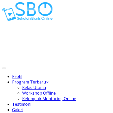
Gaptek Hilang, Rejeki Datang
Toggle
navigation
Profil
Program Terbaru
Kelas Utama
Workshop Offline
Kelompok Mentoring Online
Testimoni
Galeri