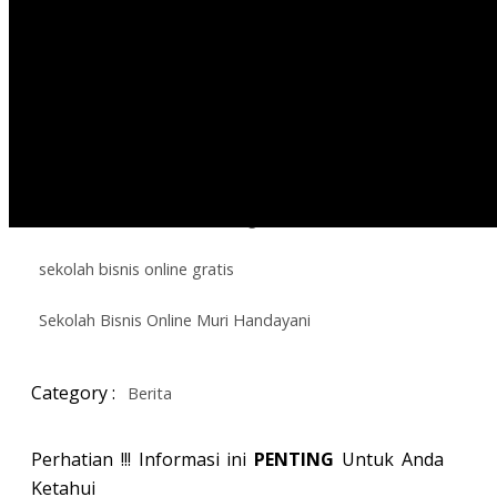
kursus internet marketing online gratis
kursus internet marketing surabaya
mentor bisnis online
muri handayani sbo
razha muri handayani
sekolah bisnis online bandung
sekolah bisnis online gratis
Sekolah Bisnis Online Muri Handayani
Category :
Berita
Perhatian !!! Informasi ini
PENTING
Untuk Anda
Ketahui