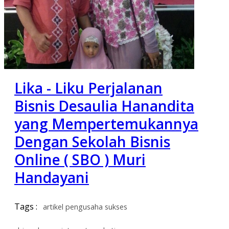
Lika - Liku Perjalanan
Bisnis Desaulia Hanandita
yang Mempertemukannya
Dengan Sekolah Bisnis
Online ( SBO ) Muri
Handayani
Tags :
artikel pengusaha sukses