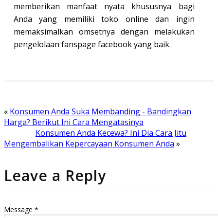
memberikan manfaat nyata khususnya bagi
Anda yang memiliki toko online dan ingin
memaksimalkan omsetnya dengan melakukan
pengelolaan fanspage facebook yang baik.
«
Konsumen Anda Suka Membanding - Bandingkan
Harga? Berikut Ini Cara Mengatasinya
Konsumen Anda Kecewa? Ini Dia Cara Jitu
Mengembalikan Kepercayaan Konsumen Anda
»
Leave a Reply
Message *