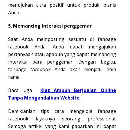
menujukan citra positif untuk produk bisnis
Anda.
5. Memancing interaksi penggemar
Saat Anda memposting sesuatu di fanpage
facebook Anda. Anda dapat mengajukan
pertanyaan atau apapun yang dapat memancing
interaksi para penggemar. Dengan begitu,
fanpage facebook Anda akan menjadi lebih
ramai.
Baca juga :
Kiat Ampuh Berjualan Online
Tanpa Mengandalkan Website
Demikianlah tips cara mengelola fanpage
facebook layaknya seorang professional.
Semoga artikel yang kami paparkan ini dapat