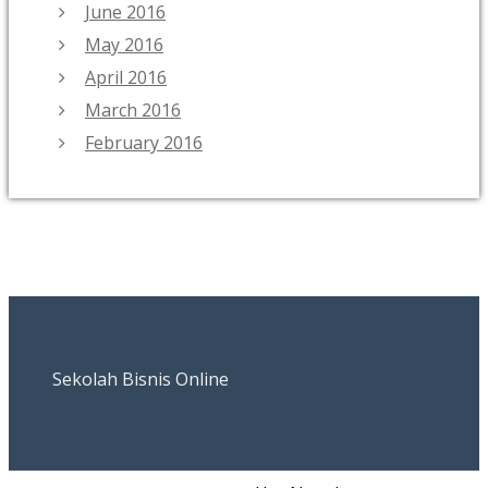
June 2016
May 2016
April 2016
March 2016
February 2016
Sekolah Bisnis Online