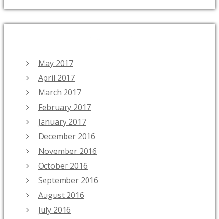
ARCHIVES
May 2017
April 2017
March 2017
February 2017
January 2017
December 2016
November 2016
October 2016
September 2016
August 2016
July 2016