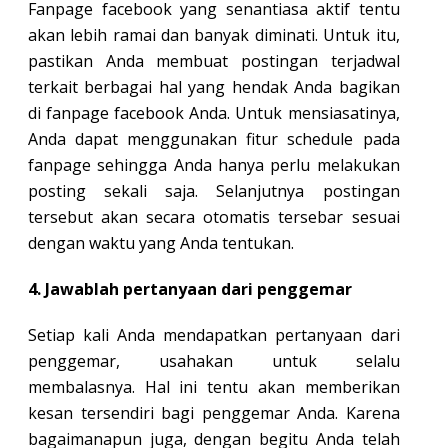
Fanpage facebook yang senantiasa aktif tentu
akan lebih ramai dan banyak diminati. Untuk itu,
pastikan Anda membuat postingan terjadwal
terkait berbagai hal yang hendak Anda bagikan
di fanpage facebook Anda. Untuk mensiasatinya,
Anda dapat menggunakan fitur schedule pada
fanpage sehingga Anda hanya perlu melakukan
posting sekali saja. Selanjutnya postingan
tersebut akan secara otomatis tersebar sesuai
dengan waktu yang Anda tentukan.
4. Jawablah pertanyaan dari penggemar
Setiap kali Anda mendapatkan pertanyaan dari
penggemar, usahakan untuk selalu
membalasnya. Hal ini tentu akan memberikan
kesan tersendiri bagi penggemar Anda. Karena
bagaimanapun juga, dengan begitu Anda telah