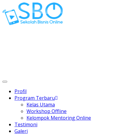
Gaptek Hilang, Rejeki Datang
Toggle
navigation
Profil
Program Terbaru
Kelas Utama
Workshop Offline
Kelompok Mentoring Online
Testimoni
Galeri