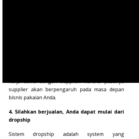
pakaian. Jangan sampai melakukan kesalahan
dalam mendeskripsikan barang atau bahkan
membuat konsumen kecewa.
3. Cari supplier yang tepat
Pastikan Anda mencari supplier yang mudah
dihubungi dan juga benar â€“ benar mengerti
detail pakaian yang ada. Pada tahapan ini, Anda
dituntut untuk berhati â€“ hati dalam menjalin
kerja sama dengan supplier. Karena pastinya
supplier akan berpengaruh pada masa depan
bisnis pakaian Anda.
4. Silahkan berjualan, Anda dapat mulai dari
dropship
Sistem dropship adalah system yang